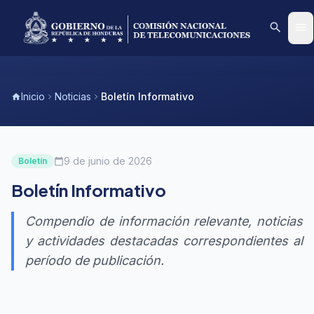
search
menu
Inicio
Noticias
Boletín Informativo
home
chevron_right
chevron_right
9 de junio de 2026
Boletín
calendar_today
Boletín Informativo
Compendio de información relevante, noticias
y actividades destacadas correspondientes al
período de publicación.