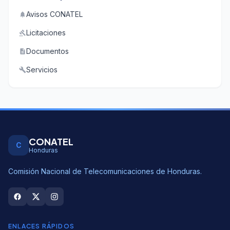
Avisos CONATEL
notifications
Licitaciones
gavel
Documentos
description
Servicios
build
CONATEL
C
Honduras
Comisión Nacional de Telecomunicaciones de Honduras.
ENLACES RÁPIDOS