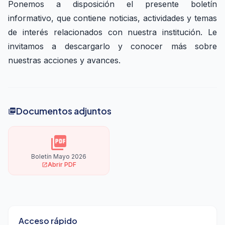
Ponemos a disposición el presente boletín
informativo, que contiene noticias, actividades y temas
de interés relacionados con nuestra institución. Le
invitamos a descargarlo y conocer más sobre
nuestras acciones y avances.
Documentos adjuntos
picture_as_pdf
picture_as_pdf
Boletín Mayo 2026
Abrir PDF
open_in_new
Acceso rápido