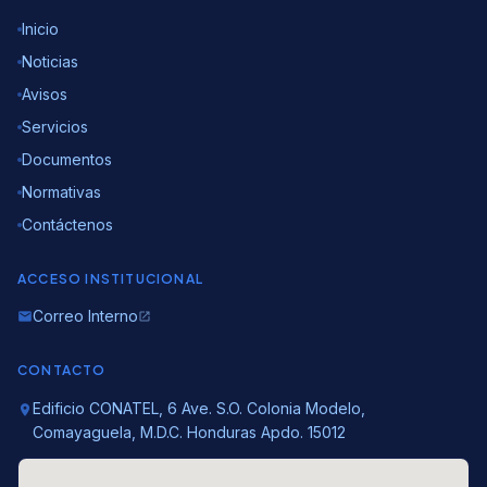
Inicio
Noticias
Avisos
Servicios
Documentos
Normativas
Contáctenos
ACCESO INSTITUCIONAL
Correo Interno
email
open_in_new
CONTACTO
Edificio CONATEL, 6 Ave. S.O. Colonia Modelo,
location_on
Comayaguela, M.D.C. Honduras Apdo. 15012