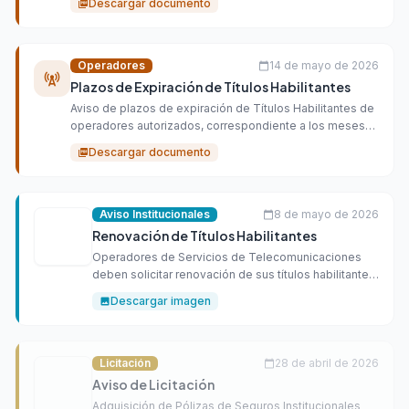
Descargar documento
picture_as_pdf
Operadores
14 de mayo de 2026
calendar_today
cell_tower
Plazos de Expiración de Títulos Habilitantes
Aviso de plazos de expiración de Títulos Habilitantes de
operadores autorizados, correspondiente a los meses
Mayo, Junio y Julio del año 2026.
Descargar documento
picture_as_pdf
Aviso Institucionales
8 de mayo de 2026
calendar_today
Renovación de Títulos Habilitantes
Operadores de Servicios de Telecomunicaciones
deben solicitar renovación de sus títulos habilitantes
en el tiempo establecido en Ley
Descargar imagen
image
Licitación
28 de abril de 2026
calendar_today
Aviso de Licitación
Adquisición de Pólizas de Seguros Institucionales