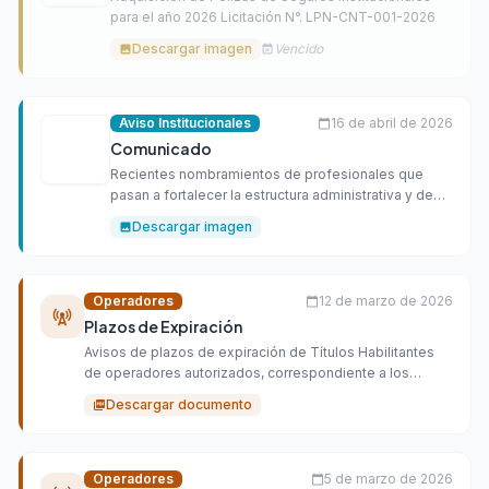
para el año 2026 Licitación N°. LPN-CNT-001-2026
Descargar imagen
Vencido
image
event_busy
Aviso Institucionales
16 de abril de 2026
calendar_today
Comunicado
Recientes nombramientos de profesionales que
pasan a fortalecer la estructura administrativa y de
atención.
Descargar imagen
image
Operadores
12 de marzo de 2026
calendar_today
cell_tower
Plazos de Expiración
Avisos de plazos de expiración de Títulos Habilitantes
de operadores autorizados, correspondiente a los
meses Abril, Mayo y Junio del año 2026.
Descargar documento
picture_as_pdf
Operadores
5 de marzo de 2026
calendar_today