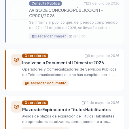
Consulta Pública
23 de julio de 2026
calendar_today
AVISO DE CONCURSO PÚBLICO CNT-
CP001/2026
Se informa al público que, del periodo comprendido
del 27 al 31 de julio de 2026, se llevará a cabo la
inscripción y venta de Bases para el Concurso
Descargar imagen
Vencido
image
event_busy
Público Nacional CNT-CP001/2026.
Operadores
9 de junio de 2026
calendar_today
cell_tower
Insolvencia Documental I Trimestre 2026
Operadores y Comercializadores de Servicios Públicos
de Telecomunicaciones que no han cumplido con la
entrega de los informes regulatorios periódicos (IRP),
Descargar documento
picture_as_pdf
correspondientes al PrimerTrimestre del año 2026.
Operadores
14 de mayo de 2026
calendar_today
cell_tower
Plazos de Expiración de Títulos Habilitantes
Avisos de plazos de expiración de Títulos Habilitantes
de operadores autorizados, correspondiente a los
meses Junio, Julio y Agosto del año 2026.