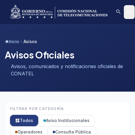
search
menu
Inicio
Avisos
home
chevron_right
Avisos Oficiales
Avisos, comunicados y notificaciones oficiales de
CONATEL
FILTRAR POR CATEGORÍA
Todos
Aviso Institucionales
dashboard
Operadores
Consulta Pública