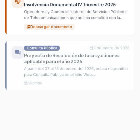
cell_tower
Insolvencia Documental IV Trimestre 2025
Operadores y Comercializadores de Servicios Públicos
de Telecomunicaciones que no han cumplido con la
entrega de los informes regulatorios periódicos (IRP),
Descargar documento
picture_as_pdf
correspondientes al Cuarto Trimestre del año 2025.
Consulta Pública
7 de enero de 2026
calendar_today
forum
Proyecto de Resolución de tasas y cánones
aplicable para el año 2026
A partir del 07 al 13 de enero del 2026, estará disponible
para Consulta Pública en el sitio Web:
www.conatel.gob.hn; el Anteproyecto de Resolución
Vencido
event_busy
Normativa, denominado: TASAS Y CÁNONES PARA EL
AÑO 2026