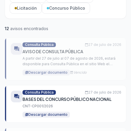
Licitación
Concurso Público
12
avisos encontrados
Consulta Pública
27 de julio de 2026
calendar_today
forum
AVISO DE CONSULTA PÚBLICA
A partir del 27 de julio al 07 de agosto de 2026, estará
disponible para Consulta Pública en el sitio Web el
Anteproyecto de Resolución Normativa, denominado:
Descargar documento
Vencido
picture_as_pdf
event_busy
“Modificación del Plan Nacional de Atribución de
Frecuencias (PNAF)”
Consulta Pública
27 de julio de 2026
calendar_today
forum
BASES DEL CONCURSO PÚBLICO NACIONAL
CNT-CP001/2026
Descargar documento
picture_as_pdf