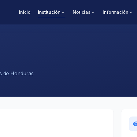
Inicio
Institución
Noticias
Información
expand_more
expand_more
expand_more
es de Honduras
visibi