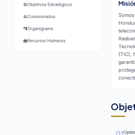
Misió
Objetivos Estratégicos
track_changes
Somos e
Comisionados
people
Hondura
Organigrama
account_tree
telecom
Radioel
Recursos Humanos
badge
Tecnol
(TIC), 
garanti
protege
conecti
Objet
01
Optim