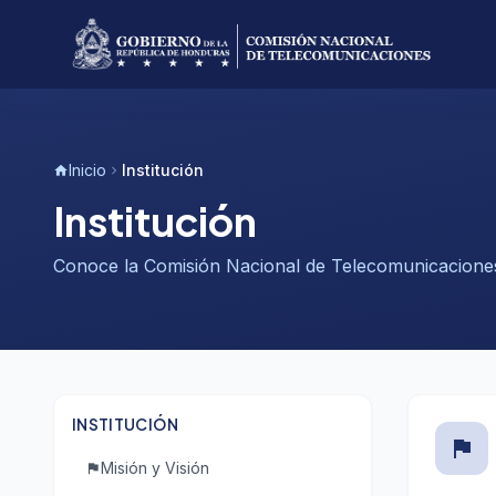
Inicio
Institución
home
chevron_right
Institución
Conoce la Comisión Nacional de Telecomunicacion
INSTITUCIÓN
flag
Misión y Visión
flag