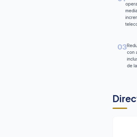
opera
media
incre
telec
03
Redu
con a
inclu
de l
Direc