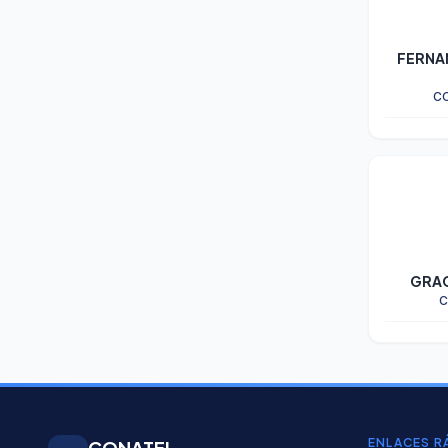
FERNA
C
GRAC
C
ENLACES R
CONATEL