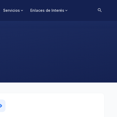
search
Servicios
Enlaces de Interés
expand_more
expand_more
lity