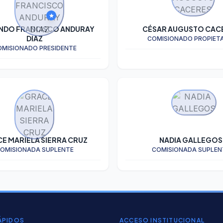
star
NDO FRANCISCO ANDURAY
CÉSAR AUGUSTO CAC
DIAZ
COMISIONADO PROPIET
OMISIONADO PRESIDENTE
E MARIELA SIERRA CRUZ
NADIA GALLEGOS
OMISIONADA SUPLENTE
COMISIONADA SUPLEN
ÁPIDOS
ACCESO INSTITUCIONAL