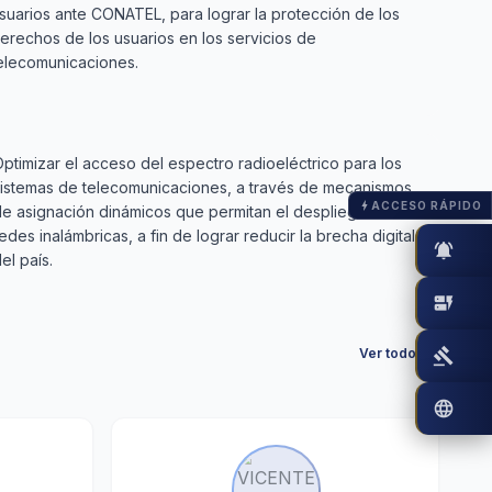
suarios ante CONATEL, para lograr la protección de los
erechos de los usuarios en los servicios de
elecomunicaciones.
ptimizar el acceso del espectro radioeléctrico para los
sistemas de telecomunicaciones, a través de mecanismos
ACCESO RÁPIDO
bolt
e asignación dinámicos que permitan el despliegue de
edes inalámbricas, a fin de lograr reducir la brecha digital
notifications_active
el país.
dynamic_form
Ver todos
gavel
arrow_forward
language