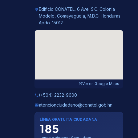
Edificio CONATEL, 6 Ave. S.O. Colonia
location_on
Modelo, Comayaguela, M.D.C. Honduras
Apdo. 15012
Ver en Google Maps
open_in_new
(+504) 2232-9600
phone
atencionciudadano@conatel.gob.hn
email
LÍNEA GRATUITA CIUDADANA
185
Lunes a viernes · 8am – 4pm