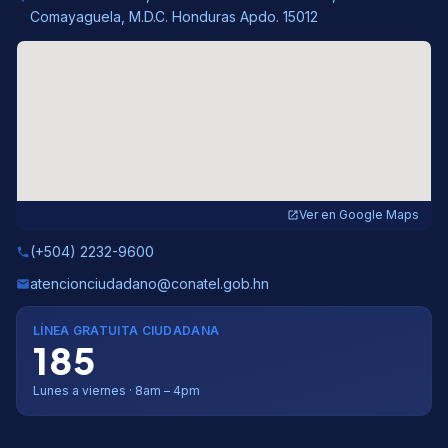
Comayaguela, M.D.C. Honduras Apdo. 15012
Ver en Google Maps
open_in_new
(+504) 2232-9600
phone
atencionciudadano@conatel.gob.hn
email
LÍNEA GRATUITA CIUDADANA
185
Lunes a viernes · 8am – 4pm