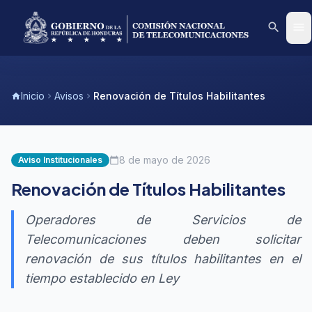
search
menu
Inicio
Avisos
Renovación de Títulos Habilitantes
home
chevron_right
chevron_right
8 de mayo de 2026
Aviso Institucionales
calendar_today
Renovación de Títulos Habilitantes
Operadores de Servicios de
Telecomunicaciones deben solicitar
renovación de sus títulos habilitantes en el
tiempo establecido en Ley