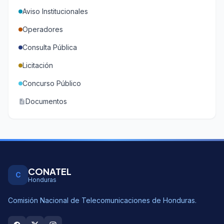
Aviso Institucionales
Operadores
Consulta Pública
Licitación
Concurso Público
Documentos
description
CONATEL
C
Honduras
Comisión Nacional de Telecomunicaciones de Honduras.