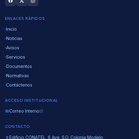
ENLACES RÁPIDOS
Inicio
Noticias
Avisos
Servicios
Documentos
Normativas
Contáctenos
ACCESO INSTITUCIONAL
Correo Interno
email
open_in_new
CONTACTO
Edificio CONATEL, 6 Ave. S.O. Colonia Modelo,
location_on